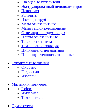
Кварцевые утеплители
Экструдированный пенополистирол
Пенопласт
Pir плиты
Изоляция труб
Маты огнезащитные
Маты теплоизоляционные
Огнезащита воздуховодов
Плиты огнезащитные
Тепло-огнезащита
Техническая изоляция
Цилиндры огнезащитные
Цилиндры теплоизоляционные
Строительные пленки
Ондутис
Гидроспан
Изоспан
Мастики и праймеры
Isobox
Империал
Технониколь
Сухие смеси