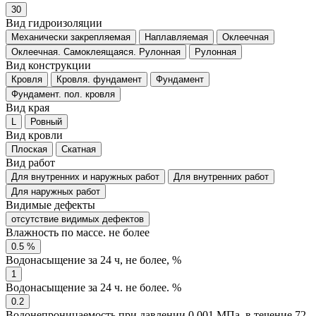
30
Вид гидроизоляции
Механически закрепляемая
Наплавляемая
Оклеечная
Оклеечная. Самоклеящаяся. Рулонная
Рулонная
Вид конструкции
Кровля
Кровля. фундамент
Фундамент
Фундамент. пол. кровля
Вид края
L
Ровный
Вид кровли
Плоская
Скатная
Вид работ
Для внутренних и наружных работ
Для внутренних работ
Для наружных работ
Видимые дефекты
отсутствие видимых дефектов
Влажность по массе. не более
0.5 %
Водонасыщение за 24 ч, не более, %
1
Водонасыщение за 24 ч. не более. %
0.2
Водонепроницаемость при давлении 0,001 МПа, в течение 72