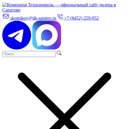
skotnikov@tik-saratov.ru
+7 (8452) 259-952