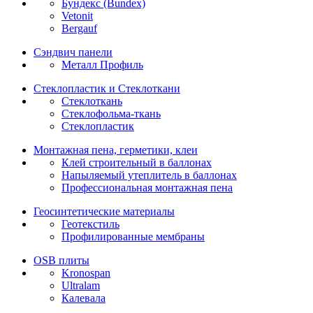
Бундекс (Bundex)
Vetonit
Bergauf
Сэндвич панели
Металл Профиль
Стеклопластик и Стеклоткани
Стеклоткань
Стеклофольма-ткань
Стеклопластик
Монтажная пена, герметики, клеи
Клей строительный в баллонах
Напыляемый утеплитель в баллонах
Профессиональная монтажная пена
Геосинтетические материалы
Геотекстиль
Профилированные мембраны
OSB плиты
Kronospan
Ultralam
Калевала