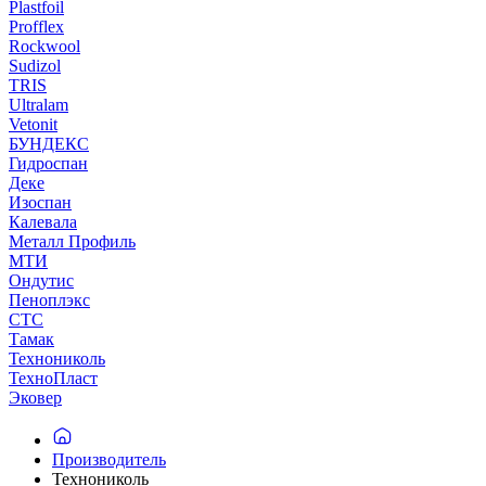
Plastfoil
Profflex
Rockwool
Sudizol
TRIS
Ultralam
Vetonit
БУНДЕКС
Гидроспан
Деке
Изоспан
Калевала
Металл Профиль
МТИ
Ондутис
Пеноплэкс
СТС
Тамак
Технониколь
ТехноПласт
Эковер
Производитель
Технониколь