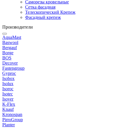
Саморезы кровельные
Сетка фасадная
Телескопический Крепеж
Фасадный крепеж
Производители
AquaMast
Baswool
Bergauf
Borge
BOS
Decover
Fastengroup
Gyproc
Isobox
Isolux
Isoroc
Isotec
Isover
K-Flex
Knauf
Kronospan
PirroGroup
Planter