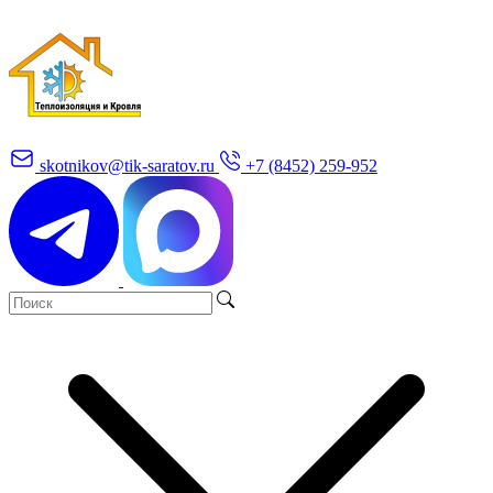
skotnikov@tik-saratov.ru
+7 (8452) 259-952