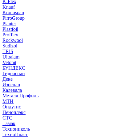
K-Flex
Knauf
Kronospan
PirroGroup
Planter
Plastfoil
Profflex
Rockwool
Sudizol
TRIS
Ultralam
Vetonit
БУНДЕКС
Гидроспан
Деке
Изоспан
Калевала
Металл Профиль
МТИ
Ондутис
Пеноплэкс
СТС
Тамак
Технониколь
ТехноПласт