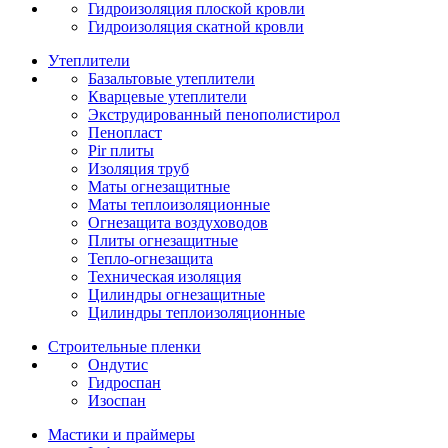
Гидроизоляция плоской кровли
Гидроизоляция скатной кровли
Утеплители
Базальтовые утеплители
Кварцевые утеплители
Экструдированный пенополистирол
Пенопласт
Pir плиты
Изоляция труб
Маты огнезащитные
Маты теплоизоляционные
Огнезащита воздуховодов
Плиты огнезащитные
Тепло-огнезащита
Техническая изоляция
Цилиндры огнезащитные
Цилиндры теплоизоляционные
Строительные пленки
Ондутис
Гидроспан
Изоспан
Мастики и праймеры