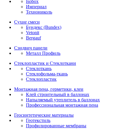
Isobox
Империал
Технониколь
Сухие смеси
Бундекс (Bundex)
Vetonit
Bergauf
Сэндвич панели
Металл Профиль
Стеклопластик и Стеклоткани
Стеклоткань
Стеклофольма-ткань
Стеклопластик
Монтажная пена, герметики, клеи
Клей строительный в баллонах
Напыляемый утеплитель в баллонах
Профессиональная монтажная пена
Геосинтетические материалы
Геотекстиль
Профилированные мембраны