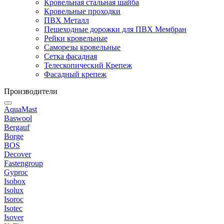
Кровельная стальная шайба
Кровельные проходки
ПВХ Металл
Пешеходные дорожки для ПВХ Мембран
Рейки кровельные
Саморезы кровельные
Сетка фасадная
Телескопический Крепеж
Фасадный крепеж
Производители
AquaMast
Baswool
Bergauf
Borge
BOS
Decover
Fastengroup
Gyproc
Isobox
Isolux
Isoroc
Isotec
Isover