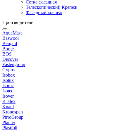
Сетка фасадная
Телескопический Крепеж
Фасадный крепеж
Производители
AquaMast
Baswool
Bergauf
Borge
BOS
Decover
Fastengroup
Gyproc
Isobox
Isolux
Isoroc
Isotec
Isover
K-Flex
Knauf
Kronospan
PirroGroup
Planter
Plastfoil