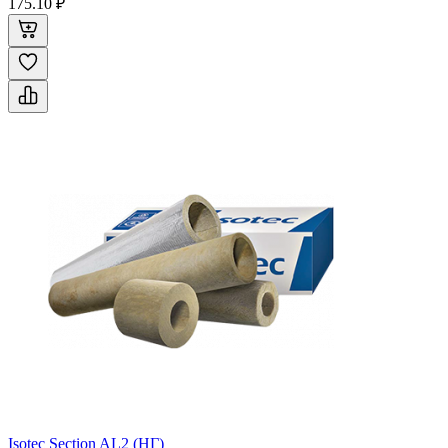
175.10 ₽
Isotec Section AL2 (НГ)