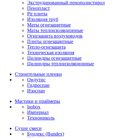
Экструдированный пенополистирол
Пенопласт
Pir плиты
Изоляция труб
Маты огнезащитные
Маты теплоизоляционные
Огнезащита воздуховодов
Плиты огнезащитные
Тепло-огнезащита
Техническая изоляция
Цилиндры огнезащитные
Цилиндры теплоизоляционные
Строительные пленки
Ондутис
Гидроспан
Изоспан
Мастики и праймеры
Isobox
Империал
Технониколь
Сухие смеси
Бундекс (Bundex)