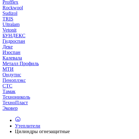
Profflex
Rockwool
Sudizol
TRIS
Ultralam
Vetonit
БУНДЕКС
Гидроспан
Деке
Изоспан
Калевала
Металл Профиль
МТИ
Ондутис
Пеноплэкс
СТС
Тамак
Технониколь
ТехноПласт
Эковер
Утеплители
Цилиндры огнезащитные