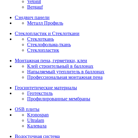
Vetonit
Bergauf
Сэндвич панели
Металл Профиль
Стеклопластик и Стеклоткани
Стеклоткань
Стеклофольма-ткань
Стеклопластик
Монтажная пена, герметики, клеи
Клей строительный в баллонах
Напыляемый утеплитель в баллонах
Профессиональная монтажная пена
Геосинтетические материалы
Геотекстиль
Профилированные мембраны
OSB плиты
Kronospan
Ultralam
Калевала
Водосточная система