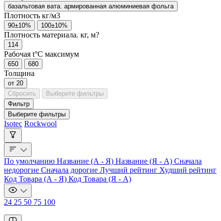
базальтовая вата. армированная алюминиевая фольга
Плотность кг/м3
90±10%
100±10%
Плотность материала. кг, м?
114
Рабочая t°C максимум
650
680
Толщина
от 20
Сбросить
Выберите фильтры
Фильтр
Выберите фильтры
Isotec
Rockwool
По умолчанию
Название (А - Я)
Название (Я - А)
Сначала
недорогие
Сначала дорогие
Лучший рейтинг
Худший рейтинг
Код Товара (А - Я)
Код Товара (Я - А)
24
25
50
75
100