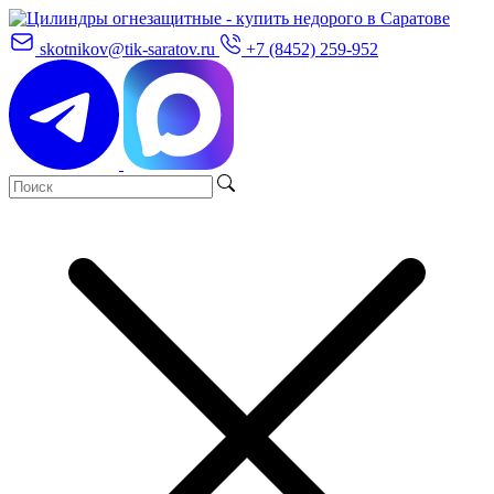
skotnikov@tik-saratov.ru
+7 (8452) 259-952