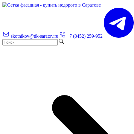
skotnikov@tik-saratov.ru
+7 (8452) 259-952