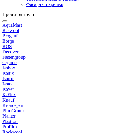
Фасадный крепеж
Производители
AquaMast
Baswool
Bergauf
Borge
BOS
Decover
Fastengroup
Gyproc
Isobox
Isolux
Isoroc
Isotec
Isover
K-Flex
Knauf
Kronospan
PirroGroup
Planter
Plastfoil
Profflex
Rockwool