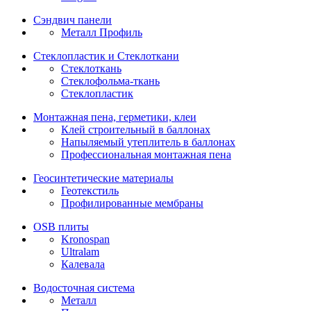
Сэндвич панели
Металл Профиль
Стеклопластик и Стеклоткани
Стеклоткань
Стеклофольма-ткань
Стеклопластик
Монтажная пена, герметики, клеи
Клей строительный в баллонах
Напыляемый утеплитель в баллонах
Профессиональная монтажная пена
Геосинтетические материалы
Геотекстиль
Профилированные мембраны
OSB плиты
Kronospan
Ultralam
Калевала
Водосточная система
Металл