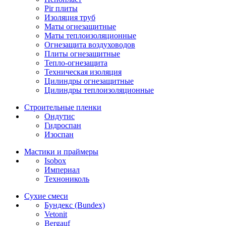
Pir плиты
Изоляция труб
Маты огнезащитные
Маты теплоизоляционные
Огнезащита воздуховодов
Плиты огнезащитные
Тепло-огнезащита
Техническая изоляция
Цилиндры огнезащитные
Цилиндры теплоизоляционные
Строительные пленки
Ондутис
Гидроспан
Изоспан
Мастики и праймеры
Isobox
Империал
Технониколь
Сухие смеси
Бундекс (Bundex)
Vetonit
Bergauf