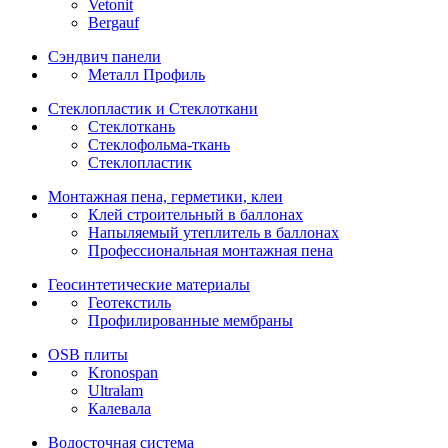
Vetonit
Bergauf
Сэндвич панели
Металл Профиль
Стеклопластик и Стеклоткани
Стеклоткань
Стеклофольма-ткань
Стеклопластик
Монтажная пена, герметики, клеи
Клей строительный в баллонах
Напыляемый утеплитель в баллонах
Профессиональная монтажная пена
Геосинтетические материалы
Геотекстиль
Профилированные мембраны
OSB плиты
Kronospan
Ultralam
Калевала
Водосточная система