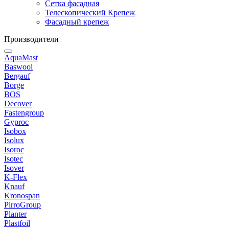
Сетка фасадная
Телескопический Крепеж
Фасадный крепеж
Производители
AquaMast
Baswool
Bergauf
Borge
BOS
Decover
Fastengroup
Gyproc
Isobox
Isolux
Isoroc
Isotec
Isover
K-Flex
Knauf
Kronospan
PirroGroup
Planter
Plastfoil