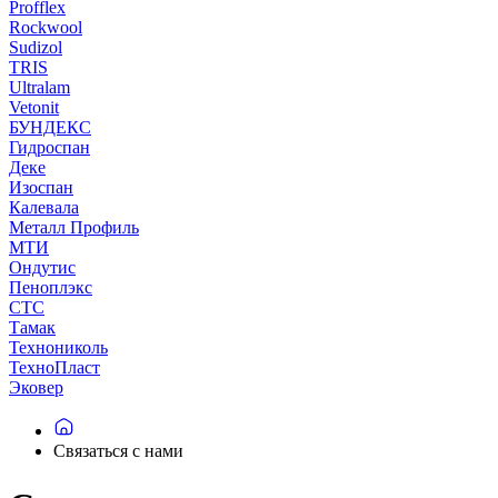
Profflex
Rockwool
Sudizol
TRIS
Ultralam
Vetonit
БУНДЕКС
Гидроспан
Деке
Изоспан
Калевала
Металл Профиль
МТИ
Ондутис
Пеноплэкс
СТС
Тамак
Технониколь
ТехноПласт
Эковер
Связаться с нами