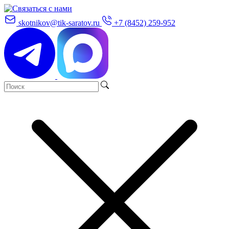
skotnikov@tik-saratov.ru
+7 (8452) 259-952