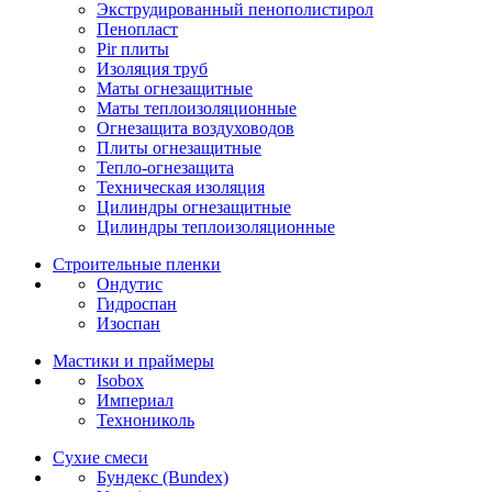
Экструдированный пенополистирол
Пенопласт
Pir плиты
Изоляция труб
Маты огнезащитные
Маты теплоизоляционные
Огнезащита воздуховодов
Плиты огнезащитные
Тепло-огнезащита
Техническая изоляция
Цилиндры огнезащитные
Цилиндры теплоизоляционные
Строительные пленки
Ондутис
Гидроспан
Изоспан
Мастики и праймеры
Isobox
Империал
Технониколь
Сухие смеси
Бундекс (Bundex)