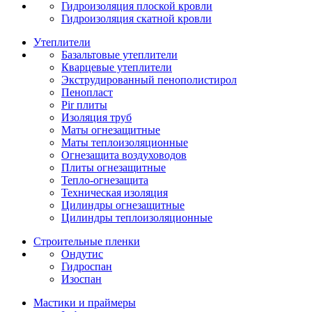
Гидроизоляция плоской кровли
Гидроизоляция скатной кровли
Утеплители
Базальтовые утеплители
Кварцевые утеплители
Экструдированный пенополистирол
Пенопласт
Pir плиты
Изоляция труб
Маты огнезащитные
Маты теплоизоляционные
Огнезащита воздуховодов
Плиты огнезащитные
Тепло-огнезащита
Техническая изоляция
Цилиндры огнезащитные
Цилиндры теплоизоляционные
Строительные пленки
Ондутис
Гидроспан
Изоспан
Мастики и праймеры