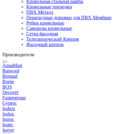
Кровельная стальная шайба
Кровельные проходки
ПВХ Металл
Пешеходные дорожки для ПВХ Мембран
Рейки кровельные
Саморезы кровельные
Сетка фасадная
Телескопический Крепеж
Фасадный крепеж
Производители
AquaMast
Baswool
Bergauf
Borge
BOS
Decover
Fastengroup
Gyproc
Isobox
Isolux
Isoroc
Isotec
Isover