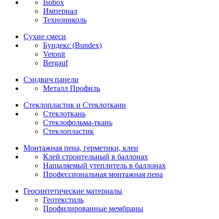
Isobox
Империал
Технониколь
Сухие смеси
Бундекс (Bundex)
Vetonit
Bergauf
Сэндвич панели
Металл Профиль
Стеклопластик и Стеклоткани
Стеклоткань
Стеклофольма-ткань
Стеклопластик
Монтажная пена, герметики, клеи
Клей строительный в баллонах
Напыляемый утеплитель в баллонах
Профессиональная монтажная пена
Геосинтетические материалы
Геотекстиль
Профилированные мембраны