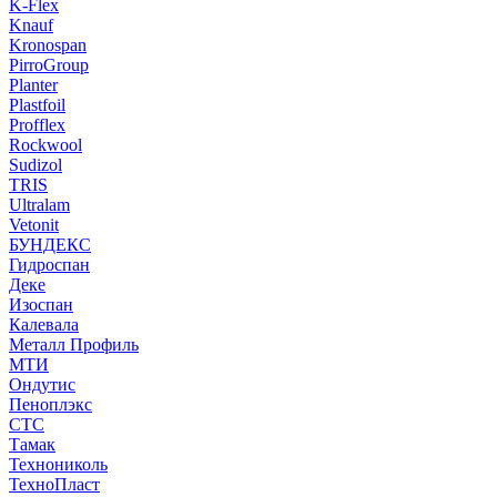
K-Flex
Knauf
Kronospan
PirroGroup
Planter
Plastfoil
Profflex
Rockwool
Sudizol
TRIS
Ultralam
Vetonit
БУНДЕКС
Гидроспан
Деке
Изоспан
Калевала
Металл Профиль
МТИ
Ондутис
Пеноплэкс
СТС
Тамак
Технониколь
ТехноПласт