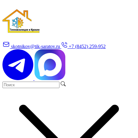
skotnikov@tik-saratov.ru
+7 (8452) 259-952