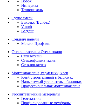
Isobox
Империал
Технониколь
Сухие смеси
Бундекс (Bundex)
Vetonit
Bergauf
Сэндвич панели
Металл Профиль
Стеклопластик и Стеклоткани
Стеклоткань
Стеклофольма-ткань
Стеклопластик
Монтажная пена, герметики, клеи
Клей строительный в баллонах
Напыляемый утеплитель в баллонах
Профессиональная монтажная пена
Геосинтетические материалы
Геотекстиль
Профилированные мембраны