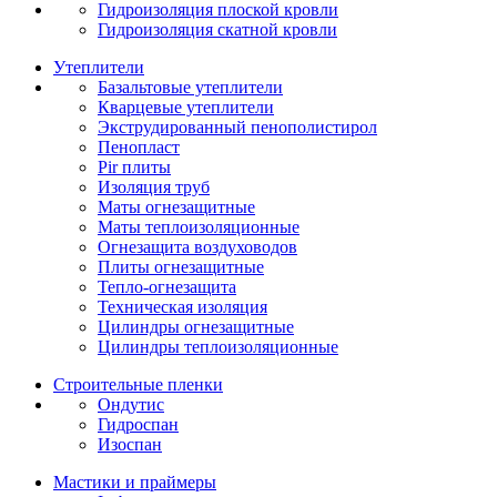
Гидроизоляция плоской кровли
Гидроизоляция скатной кровли
Утеплители
Базальтовые утеплители
Кварцевые утеплители
Экструдированный пенополистирол
Пенопласт
Pir плиты
Изоляция труб
Маты огнезащитные
Маты теплоизоляционные
Огнезащита воздуховодов
Плиты огнезащитные
Тепло-огнезащита
Техническая изоляция
Цилиндры огнезащитные
Цилиндры теплоизоляционные
Строительные пленки
Ондутис
Гидроспан
Изоспан
Мастики и праймеры