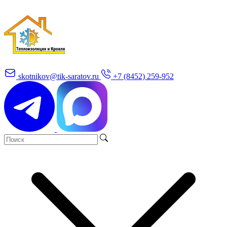
skotnikov@tik-saratov.ru
+7 (8452) 259-952