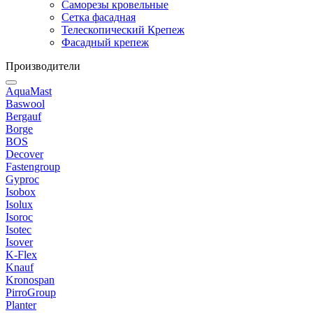
Саморезы кровельные
Сетка фасадная
Телескопический Крепеж
Фасадный крепеж
Производители
AquaMast
Baswool
Bergauf
Borge
BOS
Decover
Fastengroup
Gyproc
Isobox
Isolux
Isoroc
Isotec
Isover
K-Flex
Knauf
Kronospan
PirroGroup
Planter