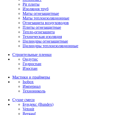
Pir плиты
Изоляция труб
Маты огнезащитные
Маты теплоизоляционные
Огнезащита воздуховодов
Плиты огнезащитные
Тепло-огнезащита
Техническая изоляция
Цилиндры огнезащитные
Цилиндры теплоизоляционные
Строительные пленки
Ондутис
Гидроспан
Изоспан
Мастики и праймеры
Isobox
Империал
Технониколь
Сухие смеси
Бундекс (Bundex)
Vetonit
Bergauf