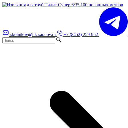
skotnikov@tik-saratov.ru
+7 (8452) 259-952