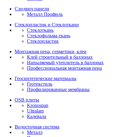
Сэндвич панели
Металл Профиль
Стеклопластик и Стеклоткани
Стеклоткань
Стеклофольма-ткань
Стеклопластик
Монтажная пена, герметики, клеи
Клей строительный в баллонах
Напыляемый утеплитель в баллонах
Профессиональная монтажная пена
Геосинтетические материалы
Геотекстиль
Профилированные мембраны
OSB плиты
Kronospan
Ultralam
Калевала
Водосточная система
Металл