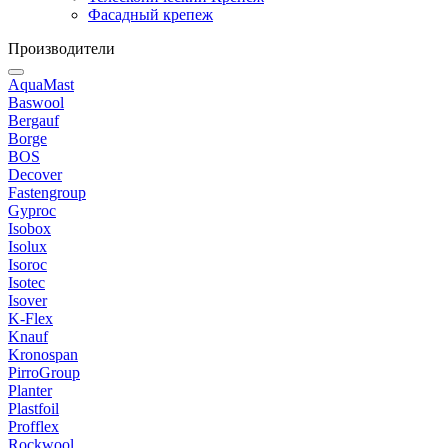
Фасадный крепеж
Производители
AquaMast
Baswool
Bergauf
Borge
BOS
Decover
Fastengroup
Gyproc
Isobox
Isolux
Isoroc
Isotec
Isover
K-Flex
Knauf
Kronospan
PirroGroup
Planter
Plastfoil
Profflex
Rockwool