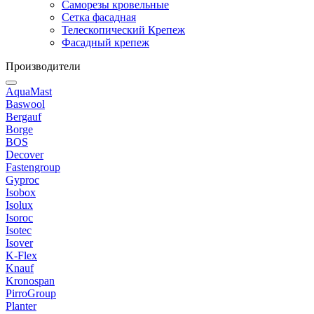
Саморезы кровельные
Сетка фасадная
Телескопический Крепеж
Фасадный крепеж
Производители
AquaMast
Baswool
Bergauf
Borge
BOS
Decover
Fastengroup
Gyproc
Isobox
Isolux
Isoroc
Isotec
Isover
K-Flex
Knauf
Kronospan
PirroGroup
Planter