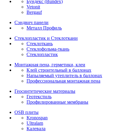
Бундекс (Bundex)
Vetonit
Bergauf
Сэндвич панели
Металл Профиль
Стеклопластик и Стеклоткани
Стеклоткань
Стеклофольма-ткань
Стеклопластик
Монтажная пена, герметики, клеи
Клей строительный в баллонах
Напыляемый утеплитель в баллонах
Профессиональная монтажная пена
Геосинтетические материалы
Геотекстиль
Профилированные мембраны
OSB плиты
Kronospan
Ultralam
Калевала