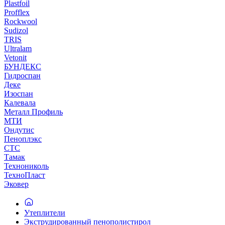
Plastfoil
Profflex
Rockwool
Sudizol
TRIS
Ultralam
Vetonit
БУНДЕКС
Гидроспан
Деке
Изоспан
Калевала
Металл Профиль
МТИ
Ондутис
Пеноплэкс
СТС
Тамак
Технониколь
ТехноПласт
Эковер
Утеплители
Экструдированный пенополистирол