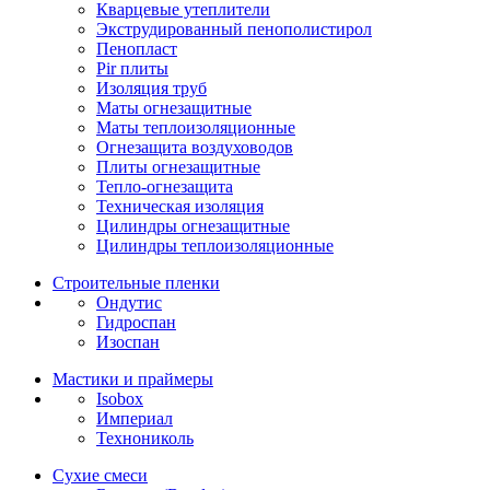
Кварцевые утеплители
Экструдированный пенополистирол
Пенопласт
Pir плиты
Изоляция труб
Маты огнезащитные
Маты теплоизоляционные
Огнезащита воздуховодов
Плиты огнезащитные
Тепло-огнезащита
Техническая изоляция
Цилиндры огнезащитные
Цилиндры теплоизоляционные
Строительные пленки
Ондутис
Гидроспан
Изоспан
Мастики и праймеры
Isobox
Империал
Технониколь
Сухие смеси