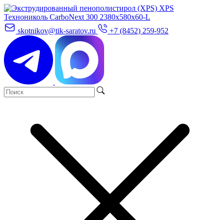
skotnikov@tik-saratov.ru
+7 (8452) 259-952