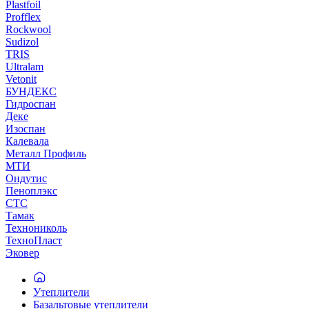
Plastfoil
Profflex
Rockwool
Sudizol
TRIS
Ultralam
Vetonit
БУНДЕКС
Гидроспан
Деке
Изоспан
Калевала
Металл Профиль
МТИ
Ондутис
Пеноплэкс
СТС
Тамак
Технониколь
ТехноПласт
Эковер
Утеплители
Базальтовые утеплители