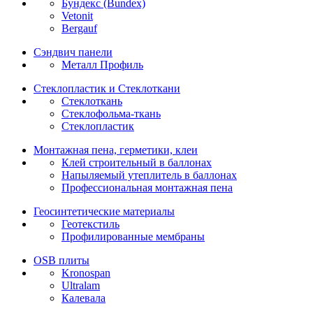
Бундекс (Bundex)
Vetonit
Bergauf
Сэндвич панели
Металл Профиль
Стеклопластик и Стеклоткани
Стеклоткань
Стеклофольма-ткань
Стеклопластик
Монтажная пена, герметики, клеи
Клей строительный в баллонах
Напыляемый утеплитель в баллонах
Профессиональная монтажная пена
Геосинтетические материалы
Геотекстиль
Профилированные мембраны
OSB плиты
Kronospan
Ultralam
Калевала