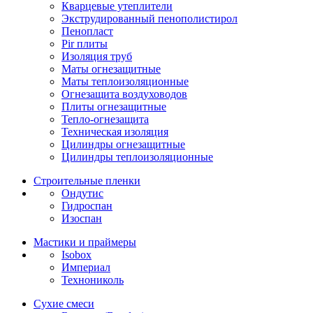
Кварцевые утеплители
Экструдированный пенополистирол
Пенопласт
Pir плиты
Изоляция труб
Маты огнезащитные
Маты теплоизоляционные
Огнезащита воздуховодов
Плиты огнезащитные
Тепло-огнезащита
Техническая изоляция
Цилиндры огнезащитные
Цилиндры теплоизоляционные
Строительные пленки
Ондутис
Гидроспан
Изоспан
Мастики и праймеры
Isobox
Империал
Технониколь
Сухие смеси