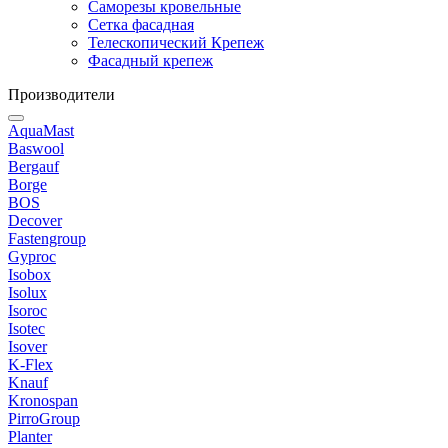
Саморезы кровельные
Сетка фасадная
Телескопический Крепеж
Фасадный крепеж
Производители
AquaMast
Baswool
Bergauf
Borge
BOS
Decover
Fastengroup
Gyproc
Isobox
Isolux
Isoroc
Isotec
Isover
K-Flex
Knauf
Kronospan
PirroGroup
Planter