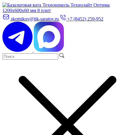
skotnikov@tik-saratov.ru
+7 (8452) 259-952