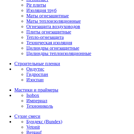
Pir плиты
Изоляция труб
Маты огнезащитные
Маты теплоизоляционные
Огнезащита воздуховодов
Плиты огнезащитные
Тепло-огнезащита
Техническая изоляция
Цилиндры огнезащитные
Цилиндры теплоизоляционные
Строительные пленки
Ондутис
Гидроспан
Изоспан
Мастики и праймеры
Isobox
Империал
Технониколь
Сухие смеси
Бундекс (Bundex)
Vetonit
Bergauf