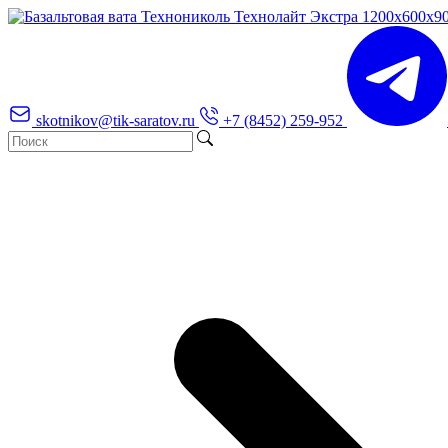
skotnikov@tik-saratov.ru
+7 (8452) 259-952