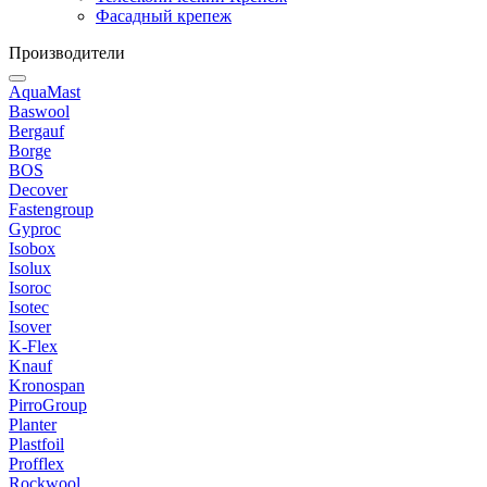
Фасадный крепеж
Производители
AquaMast
Baswool
Bergauf
Borge
BOS
Decover
Fastengroup
Gyproc
Isobox
Isolux
Isoroc
Isotec
Isover
K-Flex
Knauf
Kronospan
PirroGroup
Planter
Plastfoil
Profflex
Rockwool