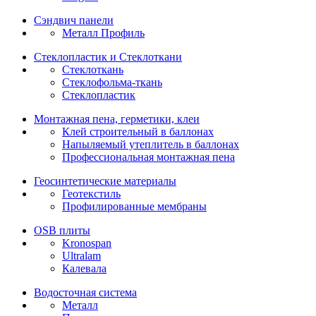
Сэндвич панели
Металл Профиль
Стеклопластик и Стеклоткани
Стеклоткань
Стеклофольма-ткань
Стеклопластик
Монтажная пена, герметики, клеи
Клей строительный в баллонах
Напыляемый утеплитель в баллонах
Профессиональная монтажная пена
Геосинтетические материалы
Геотекстиль
Профилированные мембраны
OSB плиты
Kronospan
Ultralam
Калевала
Водосточная система
Металл