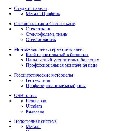
Сэндвич панели
Металл Профиль
Стеклопластик и Стеклоткани
Стеклоткань
Стеклофольма-ткань
Стеклопластик
Монтажная пена, герметики, клеи
Клей строительный в баллонах
Напыляемый утеплитель в баллонах
Профессиональная монтажная пена
Геосинтетические материалы
Геотекстиль
Профилированные мембраны
OSB плиты
Kronospan
Ultralam
Калевала
Водосточная система
Металл