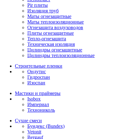
Pir плиты
Изоляция труб
Маты огнезащитные
Маты теплоизоляционные
Огнезащита воздуховодов
Плиты огнезащитные
Тепло-огнезащита
Техническая изоляция
Цилиндры огнезащитные
Цилиндры теплоизоляционные
Строительные пленки
Ондутис
Гидроспан
Изоспан
Мастики и праймеры
Isobox
Империал
Технониколь
Сухие смеси
Бундекс (Bundex)
Vetonit
Bergauf