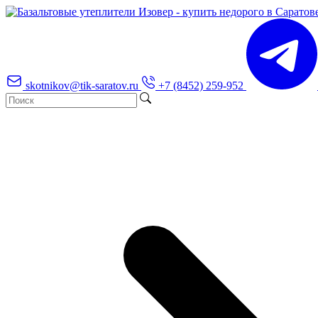
skotnikov@tik-saratov.ru
+7 (8452) 259-952