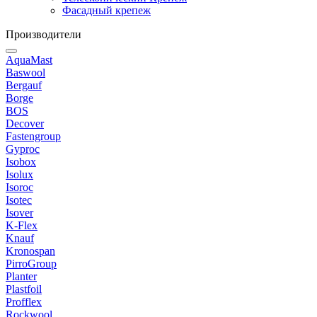
Фасадный крепеж
Производители
AquaMast
Baswool
Bergauf
Borge
BOS
Decover
Fastengroup
Gyproc
Isobox
Isolux
Isoroc
Isotec
Isover
K-Flex
Knauf
Kronospan
PirroGroup
Planter
Plastfoil
Profflex
Rockwool