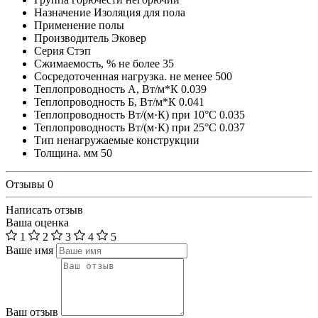
Назначение
Изоляция для пола
Применение
полы
Производитель
Эковер
Серия
Стэп
Сжимаемость, % не более
35
Сосредоточенная нагрузка. не менее
500
Теплопроводность А, Вт/м*К
0.039
Теплопроводность Б, Вт/м*К
0.041
Теплопроводность Вт/(м·К) при 10°С
0.035
Теплопроводность Вт/(м·К) при 25°С
0.037
Тип
ненагружаемые конструкции
Толщина. мм
50
Отзывы
0
Написать отзыв
Ваша оценка
1
2
3
4
5
Ваше имя
Ваш отзыв