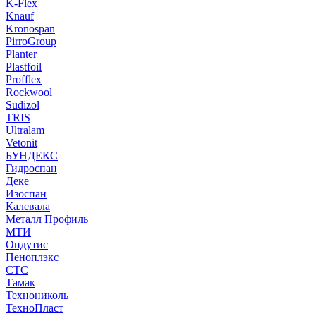
K-Flex
Knauf
Kronospan
PirroGroup
Planter
Plastfoil
Profflex
Rockwool
Sudizol
TRIS
Ultralam
Vetonit
БУНДЕКС
Гидроспан
Деке
Изоспан
Калевала
Металл Профиль
МТИ
Ондутис
Пеноплэкс
СТС
Тамак
Технониколь
ТехноПласт