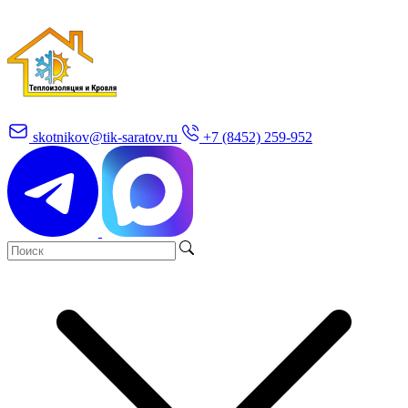
skotnikov@tik-saratov.ru
+7 (8452) 259-952