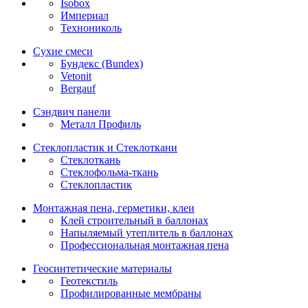
Isobox
Империал
Технониколь
Сухие смеси
Бундекс (Bundex)
Vetonit
Bergauf
Сэндвич панели
Металл Профиль
Стеклопластик и Стеклоткани
Стеклоткань
Стеклофольма-ткань
Стеклопластик
Монтажная пена, герметики, клеи
Клей строительный в баллонах
Напыляемый утеплитель в баллонах
Профессиональная монтажная пена
Геосинтетические материалы
Геотекстиль
Профилированные мембраны