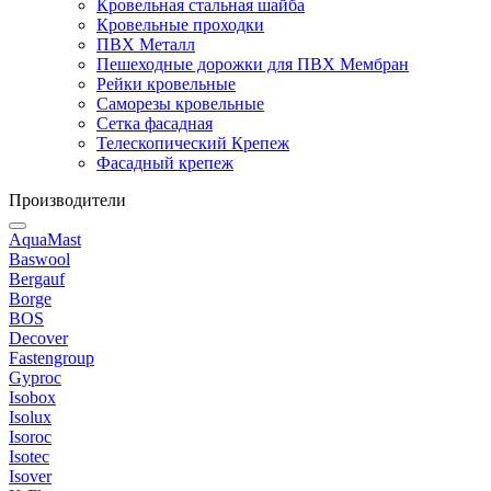
Кровельная стальная шайба
Кровельные проходки
ПВХ Металл
Пешеходные дорожки для ПВХ Мембран
Рейки кровельные
Саморезы кровельные
Сетка фасадная
Телескопический Крепеж
Фасадный крепеж
Производители
AquaMast
Baswool
Bergauf
Borge
BOS
Decover
Fastengroup
Gyproc
Isobox
Isolux
Isoroc
Isotec
Isover