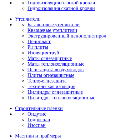
Гидроизоляция плоской кровли
Гидроизоляция скатной кровли
Утеплители
Базальтовые утеплители
Кварцевые утеплители
Экструдированный пенополистирол
Пенопласт
Pir плиты
Изоляция труб
Маты огнезащитные
Маты теплоизоляционные
Огнезащита воздуховодов
Плиты огнезащитные
Тепло-огнезащита
Техническая изоляция
Цилиндры огнезащитные
Цилиндры теплоизоляционные
Строительные пленки
Ондутис
Гидроспан
Изоспан
Мастики и праймеры