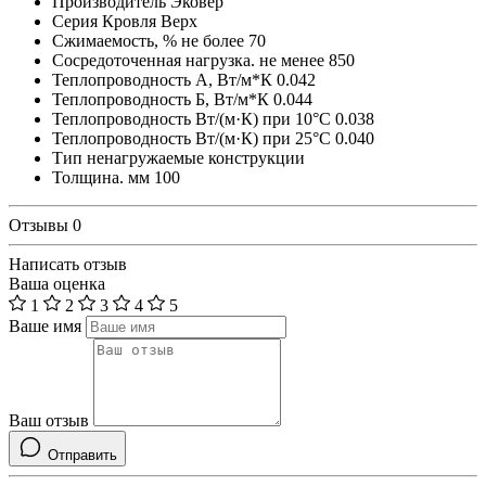
Производитель
Эковер
Серия
Кровля Верх
Сжимаемость, % не более
70
Сосредоточенная нагрузка. не менее
850
Теплопроводность А, Вт/м*К
0.042
Теплопроводность Б, Вт/м*К
0.044
Теплопроводность Вт/(м·К) при 10°С
0.038
Теплопроводность Вт/(м·К) при 25°С
0.040
Тип
ненагружаемые конструкции
Толщина. мм
100
Отзывы
0
Написать отзыв
Ваша оценка
1
2
3
4
5
Ваше имя
Ваш отзыв
Отправить