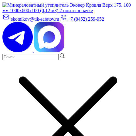
skotnikov@tik-saratov.ru
+7 (8452) 259-952