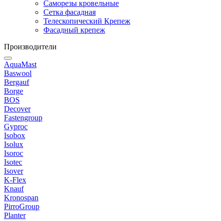
Саморезы кровельные
Сетка фасадная
Телескопический Крепеж
Фасадный крепеж
Производители
AquaMast
Baswool
Bergauf
Borge
BOS
Decover
Fastengroup
Gyproc
Isobox
Isolux
Isoroc
Isotec
Isover
K-Flex
Knauf
Kronospan
PirroGroup
Planter