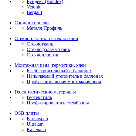
Бундекс (Bundex)
Vetonit
Bergauf
Сэндвич панели
Металл Профиль
Стеклопластик и Стеклоткани
Стеклоткань
Стеклофольма-ткань
Стеклопластик
Монтажная пена, герметики, клеи
Клей строительный в баллонах
Напыляемый утеплитель в баллонах
Профессиональная монтажная пена
Геосинтетические материалы
Геотекстиль
Профилированные мембраны
OSB плиты
Kronospan
Ultralam
Калевала