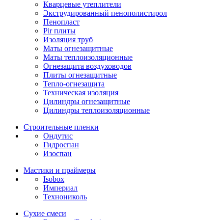
Кварцевые утеплители
Экструдированный пенополистирол
Пенопласт
Pir плиты
Изоляция труб
Маты огнезащитные
Маты теплоизоляционные
Огнезащита воздуховодов
Плиты огнезащитные
Тепло-огнезащита
Техническая изоляция
Цилиндры огнезащитные
Цилиндры теплоизоляционные
Строительные пленки
Ондутис
Гидроспан
Изоспан
Мастики и праймеры
Isobox
Империал
Технониколь
Сухие смеси