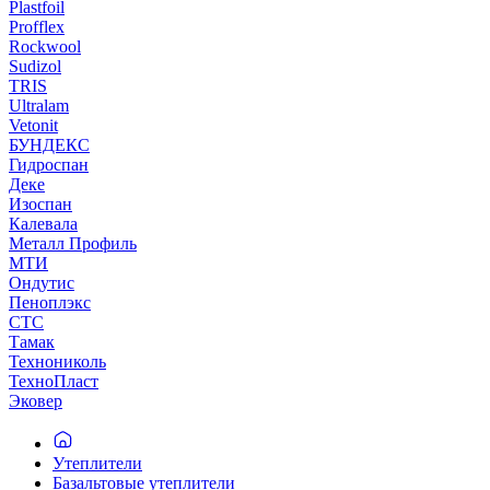
Plastfoil
Profflex
Rockwool
Sudizol
TRIS
Ultralam
Vetonit
БУНДЕКС
Гидроспан
Деке
Изоспан
Калевала
Металл Профиль
МТИ
Ондутис
Пеноплэкс
СТС
Тамак
Технониколь
ТехноПласт
Эковер
Утеплители
Базальтовые утеплители