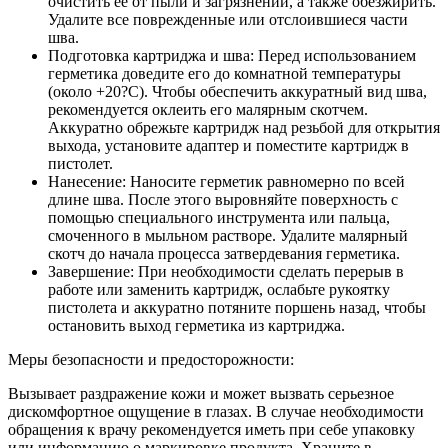
очистить ее от пыли и загрязнений, а также обезжирить.
Удалите все поврежденные или отслоившиеся части
шва.
Подготовка картриджа и шва: Перед использованием
герметика доведите его до комнатной температуры
(около +20?С). Чтобы обеспечить аккуратный вид шва,
рекомендуется оклеить его малярным скотчем.
Аккуратно обрежьте картридж над резьбой для открытия
выхода, установите адаптер и поместите картридж в
пистолет.
Нанесение: Наносите герметик равномерно по всей
длине шва. После этого выровняйте поверхность с
помощью специального инструмента или пальца,
смоченного в мыльном растворе. Удалите малярный
скотч до начала процесса затвердевания герметика.
Завершение: При необходимости сделать перерыв в
работе или заменить картридж, ослабьте рукоятку
пистолета и аккуратно потяните поршень назад, чтобы
остановить выход герметика из картриджа.
Меры безопасности и предосторожности:
Вызывает раздражение кожи и может вызвать серьезное
дискомфортное ощущение в глазах. В случае необходимости
обращения к врачу рекомендуется иметь при себе упаковку
или информацию о маркировке продукта. Храните в