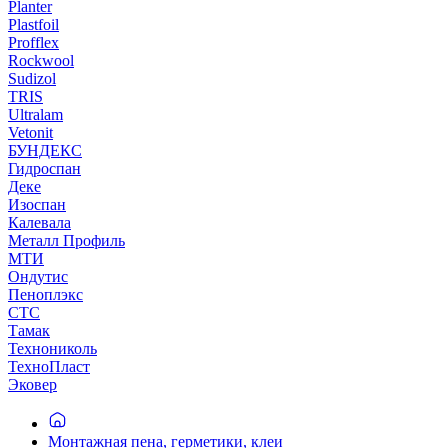
Planter
Plastfoil
Profflex
Rockwool
Sudizol
TRIS
Ultralam
Vetonit
БУНДЕКС
Гидроспан
Деке
Изоспан
Калевала
Металл Профиль
МТИ
Ондутис
Пеноплэкс
СТС
Тамак
Технониколь
ТехноПласт
Эковер
Монтажная пена, герметики, клеи