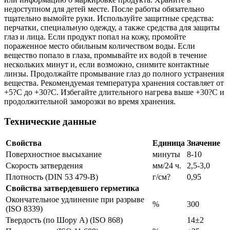
недоступном для детей месте. После работы обязательно
тщательно вымойте руки. Используйте защитные средства:
перчатки, специальную одежду, а также средства для защиты
глаз и лица. Если продукт попал на кожу, промойте
пораженное место обильным количеством воды. Если
вещество попало в глаза, промывайте их водой в течение
нескольких минут и, если возможно, снимите контактные
линзы. Продолжайте промывание глаз до полного устранения
вещества. Рекомендуемая температура хранения составляет от
+5?С до +30?С. Избегайте длительного нагрева выше +30?С и
продолжительной заморозки во время хранения.
Технические данные
Свойства
Единица
Значение
Поверхностное высыхание
минуты
8-10
Скорость затвердения
мм/24 ч.
2,5-3,0
Плотность (DIN 53 479-B)
г/см?
0,95
Свойства затвердевшего герметика
Окончательное удлинение при разрыве
%
300
(ISO 8339)
Твердость (по Шору А) (ISO 868)
14±2