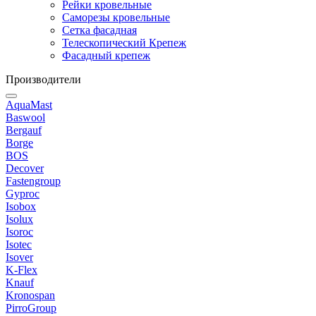
Рейки кровельные
Саморезы кровельные
Сетка фасадная
Телескопический Крепеж
Фасадный крепеж
Производители
AquaMast
Baswool
Bergauf
Borge
BOS
Decover
Fastengroup
Gyproc
Isobox
Isolux
Isoroc
Isotec
Isover
K-Flex
Knauf
Kronospan
PirroGroup