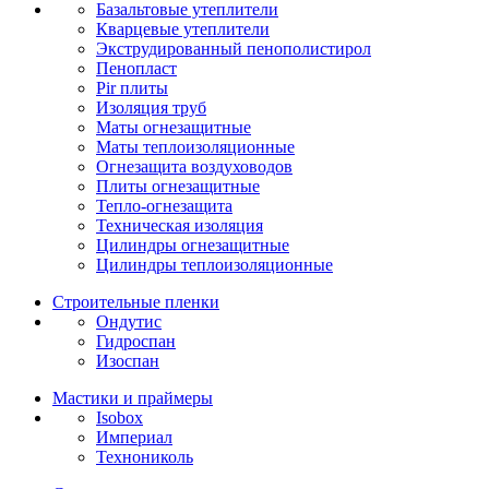
Базальтовые утеплители
Кварцевые утеплители
Экструдированный пенополистирол
Пенопласт
Pir плиты
Изоляция труб
Маты огнезащитные
Маты теплоизоляционные
Огнезащита воздуховодов
Плиты огнезащитные
Тепло-огнезащита
Техническая изоляция
Цилиндры огнезащитные
Цилиндры теплоизоляционные
Строительные пленки
Ондутис
Гидроспан
Изоспан
Мастики и праймеры
Isobox
Империал
Технониколь