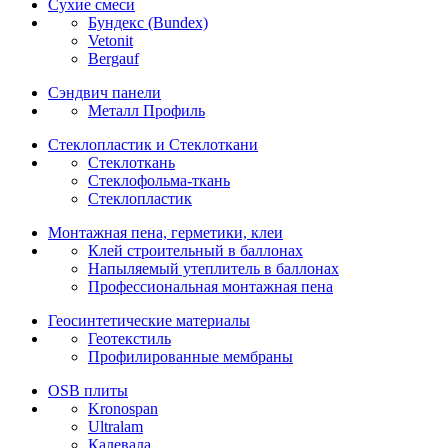
Сухие смеси
Бундекс (Bundex)
Vetonit
Bergauf
Сэндвич панели
Металл Профиль
Стеклопластик и Стеклоткани
Стеклоткань
Стеклофольма-ткань
Стеклопластик
Монтажная пена, герметики, клеи
Клей строительный в баллонах
Напыляемый утеплитель в баллонах
Профессиональная монтажная пена
Геосинтетические материалы
Геотекстиль
Профилированные мембраны
OSB плиты
Kronospan
Ultralam
Калевала