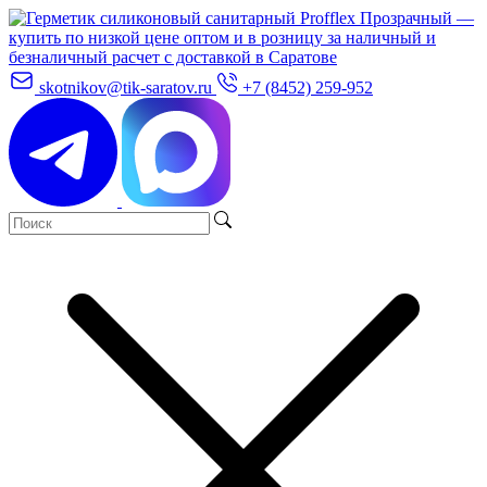
skotnikov@tik-saratov.ru
+7 (8452) 259-952