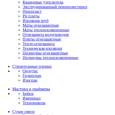
Кварцевые утеплители
Экструдированный пенополистирол
Пенопласт
Pir плиты
Изоляция труб
Маты огнезащитные
Маты теплоизоляционные
Огнезащита воздуховодов
Плиты огнезащитные
Тепло-огнезащита
Техническая изоляция
Цилиндры огнезащитные
Цилиндры теплоизоляционные
Строительные пленки
Ондутис
Гидроспан
Изоспан
Мастики и праймеры
Isobox
Империал
Технониколь
Сухие смеси