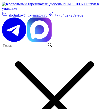
skotnikov@tik-saratov.ru
+7 (8452) 259-952