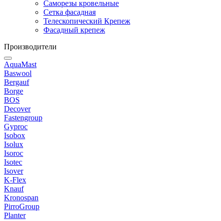
Саморезы кровельные
Сетка фасадная
Телескопический Крепеж
Фасадный крепеж
Производители
AquaMast
Baswool
Bergauf
Borge
BOS
Decover
Fastengroup
Gyproc
Isobox
Isolux
Isoroc
Isotec
Isover
K-Flex
Knauf
Kronospan
PirroGroup
Planter