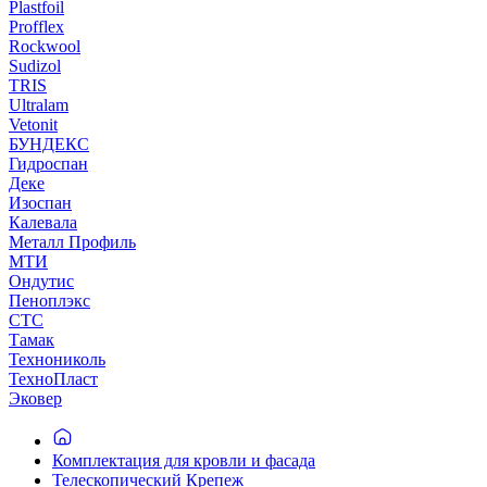
Plastfoil
Profflex
Rockwool
Sudizol
TRIS
Ultralam
Vetonit
БУНДЕКС
Гидроспан
Деке
Изоспан
Калевала
Металл Профиль
МТИ
Ондутис
Пеноплэкс
СТС
Тамак
Технониколь
ТехноПласт
Эковер
Комплектация для кровли и фасада
Телескопический Крепеж