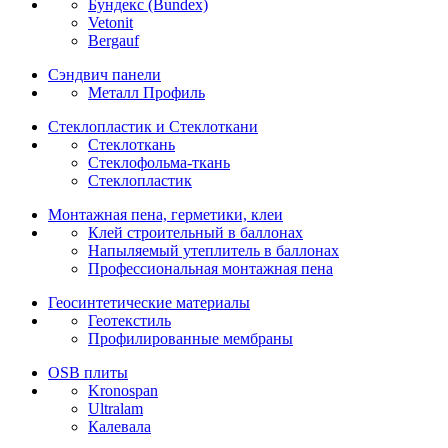
Бундекс (Bundex)
Vetonit
Bergauf
Сэндвич панели
Металл Профиль
Стеклопластик и Стеклоткани
Стеклоткань
Стеклофольма-ткань
Стеклопластик
Монтажная пена, герметики, клеи
Клей строительный в баллонах
Напыляемый утеплитель в баллонах
Профессиональная монтажная пена
Геосинтетические материалы
Геотекстиль
Профилированные мембраны
OSB плиты
Kronospan
Ultralam
Калевала