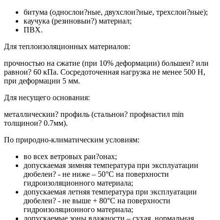
битума (однослои?ные, двухслои?ные, трехслои?ные);
каучука (резиновыи?) материал;
ПВХ.
Для теплоизоляционных материалов:
прочностью на сжатие (при 10% деформации) большеи? или
равнои? 60 кПа. Сосредоточенная нагрузка не менее 500 Н,
при деформации 5 мм.
Для несущего основания:
металлическии? профиль (стальнои? профнастил min
толщинои? 0.7мм).
По природно-климатическим условиям:
во всех ветровых раи?онах;
допускаемая зимняя температура при эксплуатации
дюбелеи? - не ниже – 50°С на поверхности
гидроизоляционного материала;
допускаемая летняя температура при эксплуатации
дюбелеи? - не выше + 80°С на поверхности
гидроизоляционного материала;
допускаемые зоны влажности – сухая, нормальная,