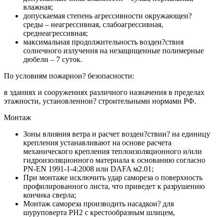
влажная;
допускаемая степень агрессивности окружающеи?
среды – неагрессивная, слабоагрессивная,
среднеагрессивная;
максимальная продолжительность воздеи?ствия
солнечного излучения на незащищенные полимерные
дюбели – 7 суток.
По условиям пожарнои? безопасности:
в зданиях и сооружениях различного назначения в пределах
этажности, установленнои? строительными нормами РФ.
Монтаж
Зоны влияния ветра и расчет воздеи?ствии? на единицу
крепления устанавливают на основе расчета
механического крепления теплоизоляционного и/или
гидроизоляционного материала к основанию согласно
PN-EN 1991-1-4:2008 или DAFA м2.01;
При монтаже исключить удар самореза о поверхность
профилированного листа, что приведет к разрушению
кончика сверла;
Монтаж самореза производить насадкои? для
шуруповерта PH2 с крестообразным шлицем,