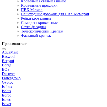
Кровельная стальная шайба
Кровельные проходки
ПВХ Металл
Пешеходные дорожки для ПВХ Мембран
Рейки кровельные
Саморезы кровельные
Сетка фасадная
Телескопический Крепеж
Фасадный крепеж
Производители
AquaMast
Baswool
Bergauf
Borge
BOS
Decover
Fastengroup
Gyproc
Isobox
Isolux
Isoroc
Isotec
Isover