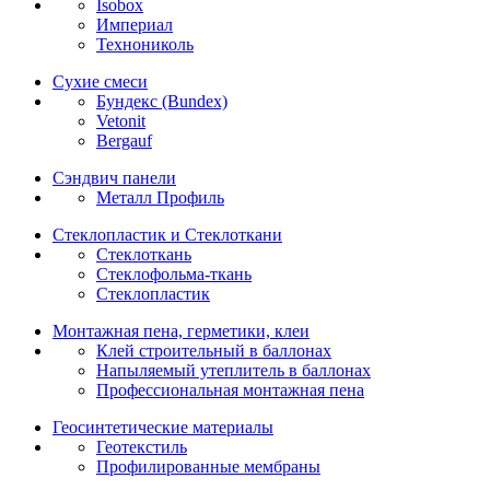
Isobox
Империал
Технониколь
Сухие смеси
Бундекс (Bundex)
Vetonit
Bergauf
Сэндвич панели
Металл Профиль
Стеклопластик и Стеклоткани
Стеклоткань
Стеклофольма-ткань
Стеклопластик
Монтажная пена, герметики, клеи
Клей строительный в баллонах
Напыляемый утеплитель в баллонах
Профессиональная монтажная пена
Геосинтетические материалы
Геотекстиль
Профилированные мембраны