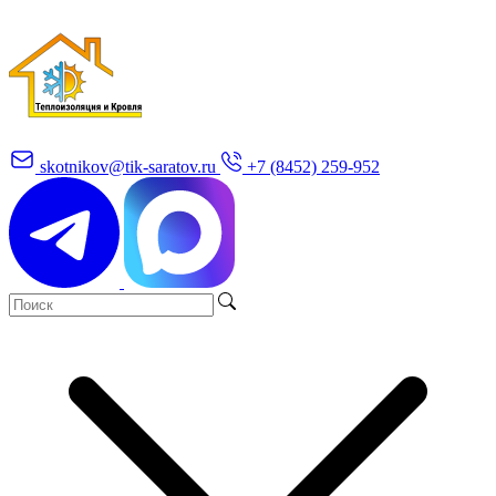
skotnikov@tik-saratov.ru
+7 (8452) 259-952