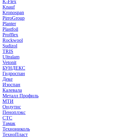
K-Flex
Knauf
Kronospan
PirroGroup
Planter
Plastfoil
Profflex
Rockwool
Sudizol
TRIS
Ultralam
Vetonit
БУНДЕКС
Гидроспан
Деке
Изоспан
Калевала
Металл Профиль
МТИ
Ондутис
Пеноплэкс
СТС
Тамак
Технониколь
ТехноПласт