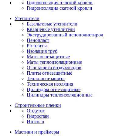
Гидроизоляция плоской кровли
Гидроизоляция скатной кровли
Утеплители
Базальтовые утеплители
Кварцевые утеплители
Экструдированный пенополистирол
Пенопласт
Pir плиты
Изоляция труб
Маты огнезащитные
Маты теплоизоляционные
Огнезащита воздуховодов
Плиты огнезащитные
Тепло-огнезащита
Техническая изоляция
Цилиндры огнезащитные
Цилиндры теплоизоляционные
Строительные пленки
Ондутис
Гидроспан
Изоспан
Мастики и праймеры